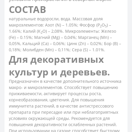
СОСТАВ
натуральные водоросли, вода. Массовая доля
макроэлементов: Азот (N) – 1.05%; Фосфор (P
O
) –
2
5
1.66%; Калий (К
О) – 2,08%. Микроэлементы: Железо
2
(Fe) – 0.15%; Магний (Mg) – 0,04%; Марганец (Мn) –
0,05%, Кальций (Са) – 0,06%; Цинк (Zn) – 0,02%; Бор (В) –
0,18%; Молибден (Mn) – 0,11%; Сера (S) – 1.01%.
Для декоративных
культур и деревьев.
Предназначен в качестве дополнительного источника
макро- и микроэлементов. Способствует повышению
приживаемости, активирует процессы роста,
корнеобразования, цветения. Для повышения
иммунитета растений, в качестве антистрессового
препарата при пересадке или при неблагоприятных
условиях окружающей среды. Рекомендуется для
повышения декоративности ослабленных растений.
При использовании на газоне способствует быстрому